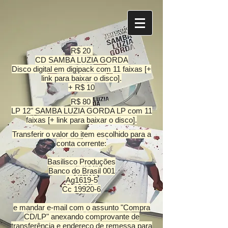
R$ 20
CD SAMBA LUZIA GORDA
Disco digital em digipack com 11 faixas [+
link para baixar o disco].
+ R$ 10
R$ 80
LP 12" SAMBA LUZIA GORDA LP com 11
faixas [+ link para baixar o disco].
Transferir o valor do item escolhido para a
conta corrente:
Basilisco Produções
Banco do Brasil 001
Ag1619-5
Cc 19920-6
e mandar e-mail com o assunto "Compra
CD/LP" anexando comprovante de
transferência e endereço de remessa para